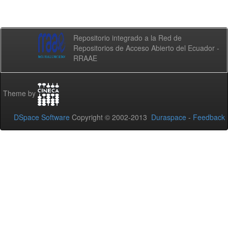
Repositorio integrado a la Red de
Repositorios de Acceso Abierto del Ecuador -
RRAAE
Theme by
DSpace Software
Copyright © 2002-2013
Duraspace
-
Feedback