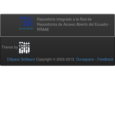
Repositorio integrado a la Red de
Repositorios de Acceso Abierto del Ecuador -
RRAAE
Theme by
DSpace Software
Copyright © 2002-2013
Duraspace
-
Feedback