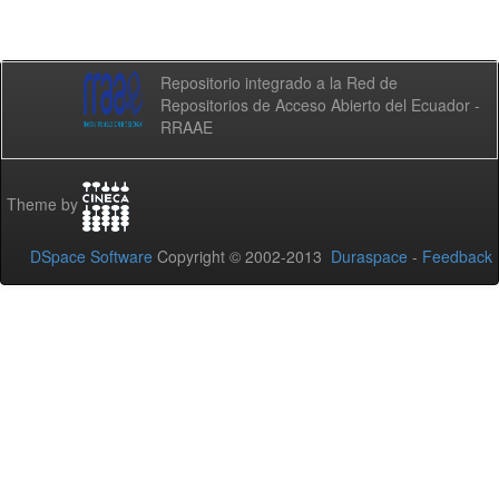
Repositorio integrado a la Red de
Repositorios de Acceso Abierto del Ecuador -
RRAAE
Theme by
DSpace Software
Copyright © 2002-2013
Duraspace
-
Feedback