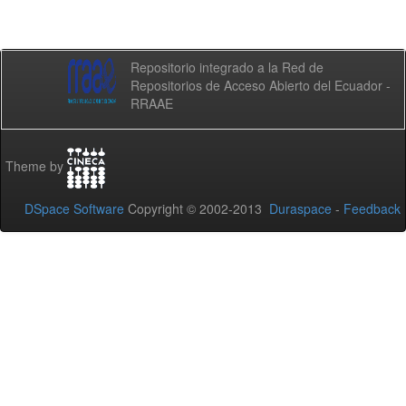
Repositorio integrado a la Red de
Repositorios de Acceso Abierto del Ecuador -
RRAAE
Theme by
DSpace Software
Copyright © 2002-2013
Duraspace
-
Feedback