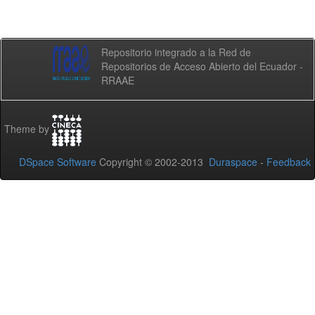
Repositorio integrado a la Red de
Repositorios de Acceso Abierto del Ecuador -
RRAAE
Theme by
DSpace Software
Copyright © 2002-2013
Duraspace
-
Feedback