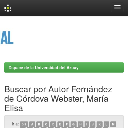
Skip
navigation
Dspace de la Universidad del Azuay
Buscar por Autor Fernández
de Córdova Webster, María
Elisa
Ir a:
0-9
A
B
C
D
E
F
G
H
I
J
K
L
M