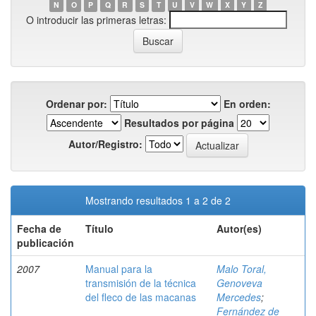
N
O
P
Q
R
S
T
U
V
W
X
Y
Z
O introducir las primeras letras:
Ordenar por:
En orden:
Resultados por página
Autor/Registro:
Mostrando resultados 1 a 2 de 2
Fecha de
Título
Autor(es)
publicación
2007
Manual para la
Malo Toral,
transmisión de la técnica
Genoveva
del fleco de las macanas
Mercedes
;
Fernández de