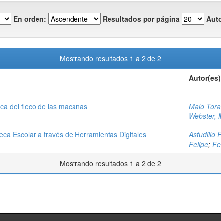
En orden:
Resultados por página
Auto
Mostrando resultados 1 a 2 de 2
Autor(es)
ica del fleco de las macanas
Malo Tora
Webster, M
teca Escolar a través de Herramientas Digitales
Astudillo 
Felipe
;
Fe
Mostrando resultados 1 a 2 de 2