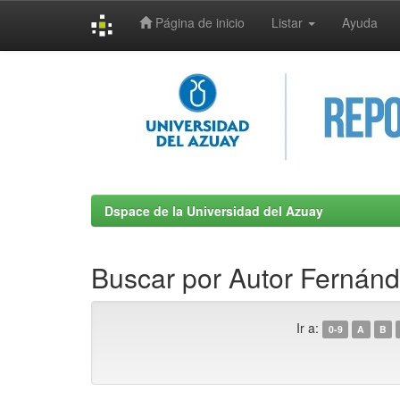
Página de inicio
Listar
Ayuda
Skip
navigation
Dspace de la Universidad del Azuay
Buscar por Autor Fernánd
Ir a:
0-9
A
B