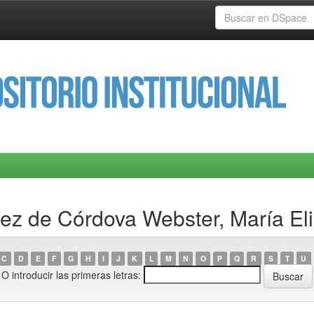
ez de Córdova Webster, María El
C
D
E
F
G
H
I
J
K
L
M
N
O
P
Q
R
S
T
U
O introducir las primeras letras: