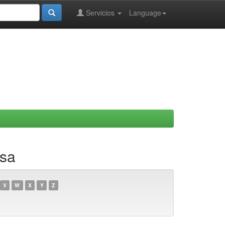
Servicios
Language
isa
V
W
X
Y
Z