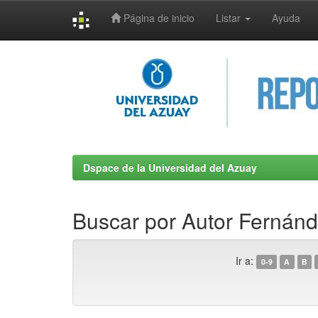
Página de inicio
Listar
Ayuda
Skip
navigation
Dspace de la Universidad del Azuay
Buscar por Autor Fernánd
Ir a:
0-9
A
B