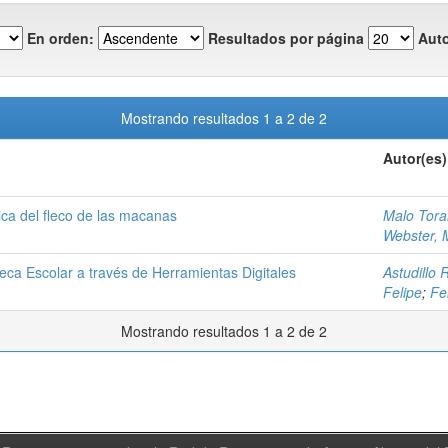
En orden:
Resultados por página
Auto
Mostrando resultados 1 a 2 de 2
Autor(es)
ica del fleco de las macanas
Malo Tora
Webster, M
teca Escolar a través de Herramientas Digitales
Astudillo 
Felipe
;
Fe
Mostrando resultados 1 a 2 de 2