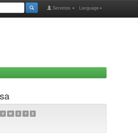
Servicios
Language
isa
V
W
X
Y
Z