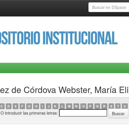
ez de Córdova Webster, María El
C
D
E
F
G
H
I
J
K
L
M
N
O
P
Q
R
S
T
U
O introducir las primeras letras: