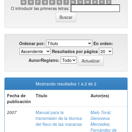
N
O
P
Q
R
S
T
U
V
W
X
Y
Z
O introducir las primeras letras:
Ordenar por:
En orden:
Resultados por página
Autor/Registro:
Mostrando resultados 1 a 2 de 2
Fecha de
Título
Autor(es)
publicación
2007
Manual para la
Malo Toral,
transmisión de la técnica
Genoveva
del fleco de las macanas
Mercedes
;
Fernández de