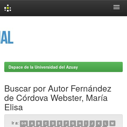
Skip
navigation
Dspace de la Universidad del Azuay
Buscar por Autor Fernández
de Córdova Webster, María
Elisa
Ir a:
0-9
A
B
C
D
E
F
G
H
I
J
K
L
M