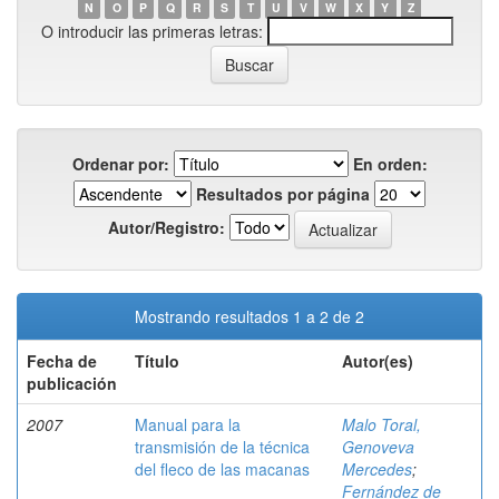
N
O
P
Q
R
S
T
U
V
W
X
Y
Z
O introducir las primeras letras:
Ordenar por:
En orden:
Resultados por página
Autor/Registro:
Mostrando resultados 1 a 2 de 2
Fecha de
Título
Autor(es)
publicación
2007
Manual para la
Malo Toral,
transmisión de la técnica
Genoveva
del fleco de las macanas
Mercedes
;
Fernández de