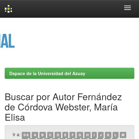
Skip
navigation
Dspace de la Universidad del Azuay
Buscar por Autor Fernández
de Córdova Webster, María
Elisa
Ir a:
0-9
A
B
C
D
E
F
G
H
I
J
K
L
M