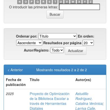
N
O
P
Q
R
S
T
U
V
W
X
Y
Z
O introducir las primeras letras:
Ordenar por:
En orden:
Resultados por página
Autor/Registro:
< Anterior
Mostrando resultados 2 a 2 de 2
Fecha de
Título
Autor(es)
publicación
2025
Proyecto de Optimización
Astudillo
de la Biblioteca Escolar a
Rodríguez,
través de Herramientas
Catalina Verónica
;
Digitales
Larriva Calle,