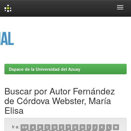
Skip
navigation
Dspace de la Universidad del Azuay
Buscar por Autor Fernández
de Córdova Webster, María
Elisa
Ir a:
0-9
A
B
C
D
E
F
G
H
I
J
K
L
M