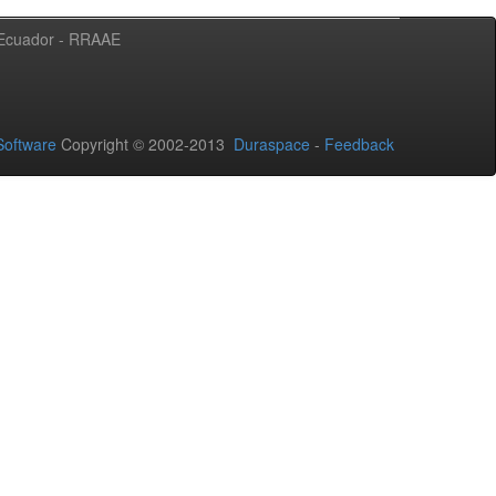
l Ecuador - RRAAE
oftware
Copyright © 2002-2013
Duraspace
-
Feedback