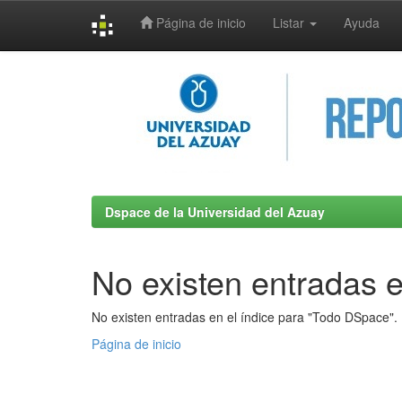
Página de inicio
Listar
Ayuda
Skip
navigation
Dspace de la Universidad del Azuay
No existen entradas e
No existen entradas en el índice para "Todo DSpace".
Página de inicio