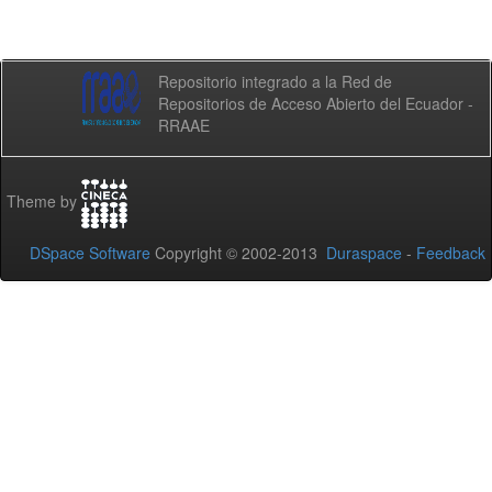
Repositorio integrado a la Red de
Repositorios de Acceso Abierto del Ecuador -
RRAAE
Theme by
DSpace Software
Copyright © 2002-2013
Duraspace
-
Feedback