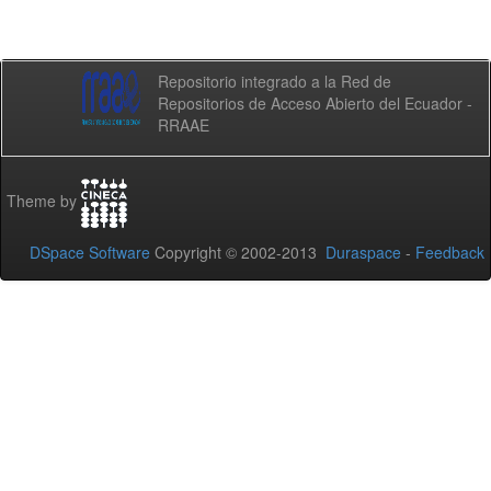
Repositorio integrado a la Red de
Repositorios de Acceso Abierto del Ecuador -
RRAAE
Theme by
DSpace Software
Copyright © 2002-2013
Duraspace
-
Feedback