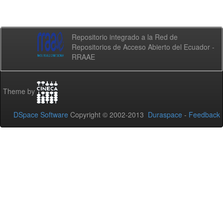
Repositorio integrado a la Red de
Repositorios de Acceso Abierto del Ecuador -
RRAAE
Theme by
DSpace Software
Copyright © 2002-2013
Duraspace
-
Feedback