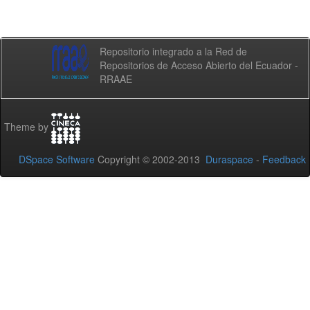
Repositorio integrado a la Red de
Repositorios de Acceso Abierto del Ecuador -
RRAAE
Theme by
DSpace Software
Copyright © 2002-2013
Duraspace
-
Feedback