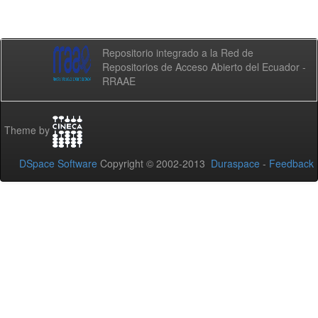
Repositorio integrado a la Red de
Repositorios de Acceso Abierto del Ecuador -
RRAAE
Theme by
DSpace Software
Copyright © 2002-2013
Duraspace
-
Feedback