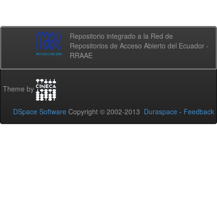
Repositorio integrado a la Red de
Repositorios de Acceso Abierto del Ecuador -
RRAAE
Theme by
DSpace Software
Copyright © 2002-2013
Duraspace
-
Feedback