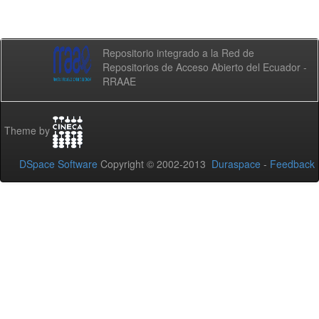
Repositorio integrado a la Red de
Repositorios de Acceso Abierto del Ecuador -
RRAAE
Theme by
DSpace Software
Copyright © 2002-2013
Duraspace
-
Feedback