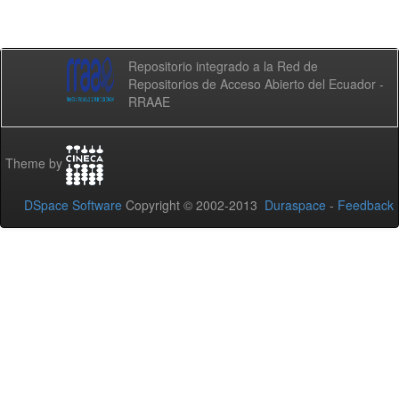
Repositorio integrado a la Red de
Repositorios de Acceso Abierto del Ecuador -
RRAAE
Theme by
DSpace Software
Copyright © 2002-2013
Duraspace
-
Feedback