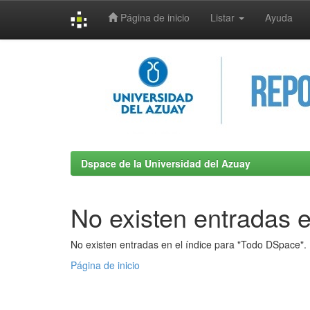
Página de inicio
Listar
Ayuda
Skip
navigation
Dspace de la Universidad del Azuay
No existen entradas e
No existen entradas en el índice para "Todo DSpace".
Página de inicio