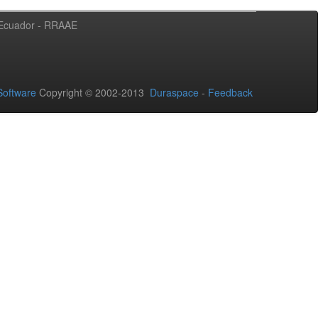
l Ecuador - RRAAE
oftware
Copyright © 2002-2013
Duraspace
-
Feedback