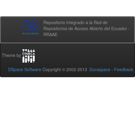
Repositorio integrado a la Red de
Repositorios de Acceso Abierto del Ecuador -
RRAAE
Theme by
DSpace Software
Copyright © 2002-2013
Duraspace
-
Feedback