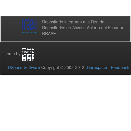
Repositorio integrado a la Red de
Repositorios de Acceso Abierto del Ecuador -
RRAAE
Theme by
DSpace Software
Copyright © 2002-2013
Duraspace
-
Feedback