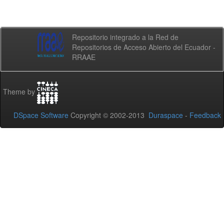
Repositorio integrado a la Red de
Repositorios de Acceso Abierto del Ecuador -
RRAAE
Theme by
DSpace Software
Copyright © 2002-2013
Duraspace
-
Feedback