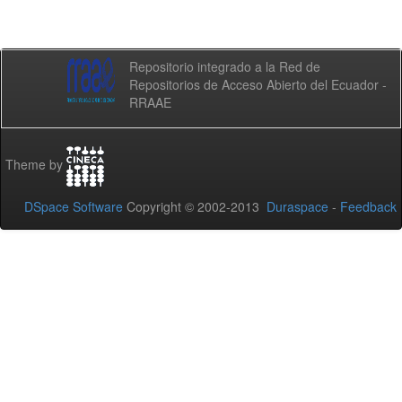
Repositorio integrado a la Red de
Repositorios de Acceso Abierto del Ecuador -
RRAAE
Theme by
DSpace Software
Copyright © 2002-2013
Duraspace
-
Feedback