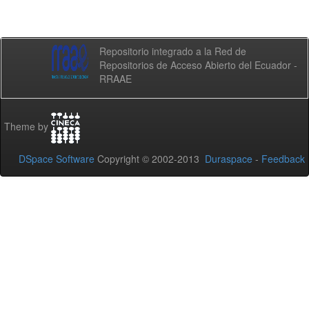
Repositorio integrado a la Red de
Repositorios de Acceso Abierto del Ecuador -
RRAAE
Theme by
DSpace Software
Copyright © 2002-2013
Duraspace
-
Feedback