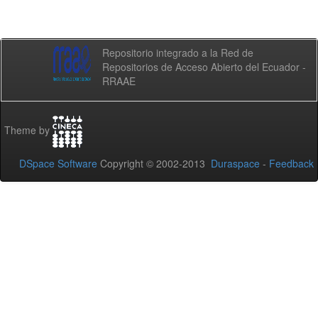
Repositorio integrado a la Red de
Repositorios de Acceso Abierto del Ecuador -
RRAAE
Theme by
DSpace Software
Copyright © 2002-2013
Duraspace
-
Feedback