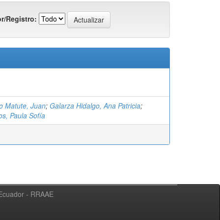
r/Registro:
 Matute, Juan
;
Galarza Hidalgo, Ana Patricia
;
os, Paula Sofía
l Ecuador - RRAAE