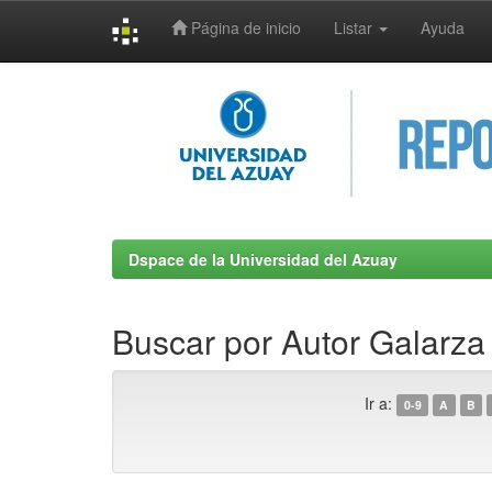
Página de inicio
Listar
Ayuda
Skip
navigation
Dspace de la Universidad del Azuay
Buscar por Autor Galarza 
Ir a:
0-9
A
B