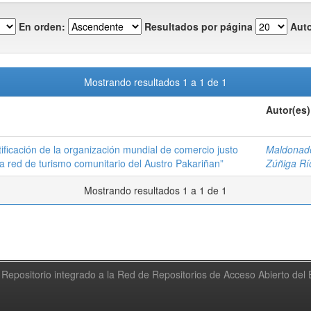
En orden:
Resultados por página
Auto
Mostrando resultados 1 a 1 de 1
Autor(es)
tificación de la organización mundial de comercio justo
Maldonado
la red de turismo comunitario del Austro Pakariñan”
Zúñiga Rí
Mostrando resultados 1 a 1 de 1
Repositorio integrado a la Red de Repositorios de Acceso Abierto de