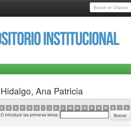
Hidalgo, Ana Patricia
C
D
E
F
G
H
I
J
K
L
M
N
O
P
Q
R
S
T
U
O introducir las primeras letras: