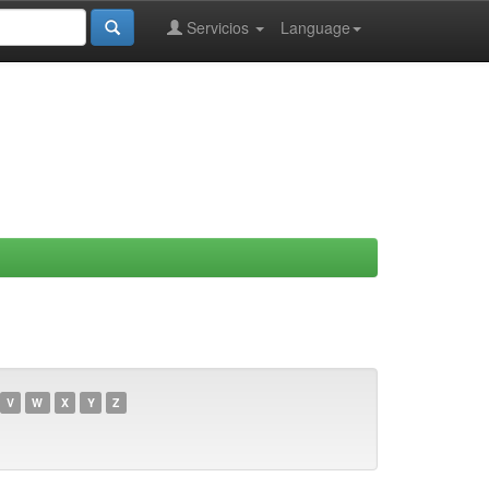
Servicios
Language
V
W
X
Y
Z