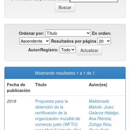
Ordenar por:
En orden:
Resultados por página
Autor/Registro:
Mostrando resultados 1 a 1 de 1
Fecha de
Título
Autor(es)
publicación
2019
Propuesta para la
Maldonado
obtención de la
Matute, Juan
;
certificación de la
Galarza Hidalgo,
organización mundial de
Ana Patricia
;
comercio justo (WFTO)
Zúñiga Ríos,