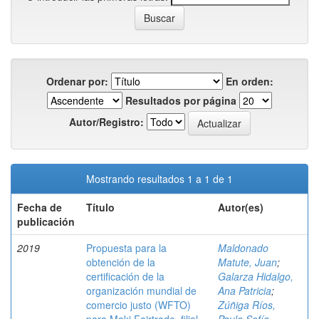
Ordenar por:
En orden:
Resultados por página
Autor/Registro:
Mostrando resultados 1 a 1 de 1
Fecha de
Título
Autor(es)
publicación
2019
Propuesta para la
Maldonado
obtención de la
Matute, Juan
;
certificación de la
Galarza Hidalgo,
organización mundial de
Ana Patricia
;
comercio justo (WFTO)
Zúñiga Ríos,