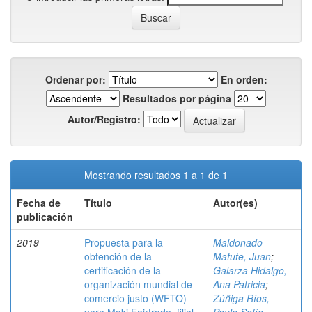
Ordenar por:
En orden:
Resultados por página
Autor/Registro:
Mostrando resultados 1 a 1 de 1
Fecha de
Título
Autor(es)
publicación
2019
Propuesta para la
Maldonado
obtención de la
Matute, Juan
;
certificación de la
Galarza Hidalgo,
organización mundial de
Ana Patricia
;
comercio justo (WFTO)
Zúñiga Ríos,