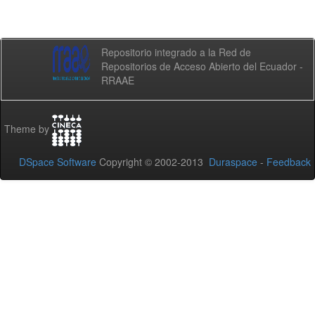
Repositorio integrado a la Red de
Repositorios de Acceso Abierto del Ecuador -
RRAAE
Theme by
DSpace Software
Copyright © 2002-2013
Duraspace
-
Feedback