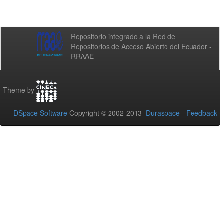
Repositorio integrado a la Red de
Repositorios de Acceso Abierto del Ecuador -
RRAAE
Theme by
DSpace Software
Copyright © 2002-2013
Duraspace
-
Feedback