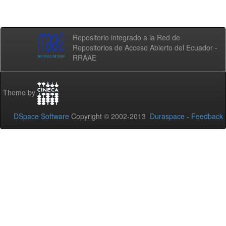
Repositorio integrado a la Red de
Repositorios de Acceso Abierto del Ecuador -
RRAAE
Theme by
DSpace Software
Copyright © 2002-2013
Duraspace
-
Feedback