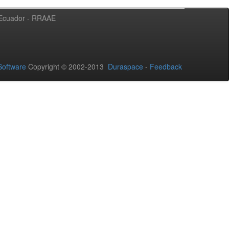
l Ecuador - RRAAE
oftware
Copyright © 2002-2013
Duraspace
-
Feedback