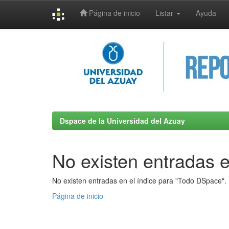
Página de inicio
Listar
Ayuda
Skip
navigation
Dspace de la Universidad del Azuay
No existen entradas e
No existen entradas en el índice para "Todo DSpace".
Página de inicio