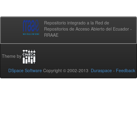
Repositorio integrado a la Red de
Repositorios de Acceso Abierto del Ecuador -
RRAAE
Theme by
DSpace Software
Copyright © 2002-2013
Duraspace
-
Feedback