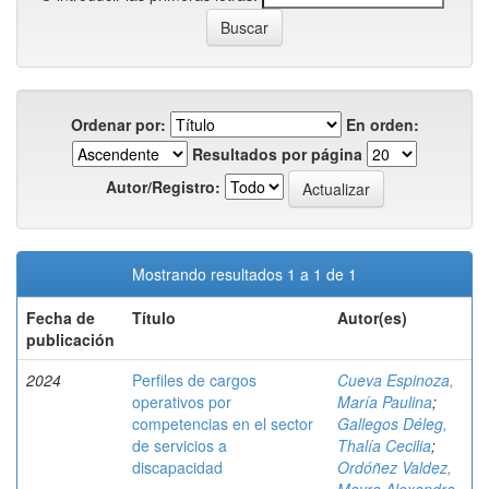
Ordenar por:
En orden:
Resultados por página
Autor/Registro:
Mostrando resultados 1 a 1 de 1
Fecha de
Título
Autor(es)
publicación
2024
Perfiles de cargos
Cueva Espinoza,
operativos por
María Paulina
;
competencias en el sector
Gallegos Déleg,
de servicios a
Thalía Cecilia
;
discapacidad
Ordóñez Valdez,