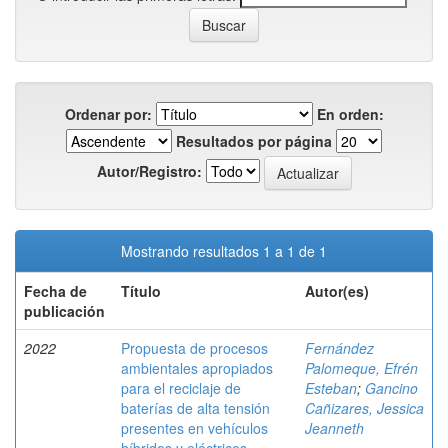
Ordenar por:
En orden:
Resultados por página
Autor/Registro:
Mostrando resultados 1 a 1 de 1
Fecha de
Título
Autor(es)
publicación
2022
Propuesta de procesos
Fernández
ambientales apropiados
Palomeque, Efrén
para el reciclaje de
Esteban
;
Gancino
baterías de alta tensión
Cañizares, Jessica
presentes en vehículos
Jeanneth