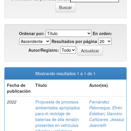
Ordenar por:
En orden:
Resultados por página
Autor/Registro:
Mostrando resultados 1 a 1 de 1
Fecha de
Título
Autor(es)
publicación
2022
Propuesta de procesos
Fernández
ambientales apropiados
Palomeque, Efrén
para el reciclaje de
Esteban
;
Gancino
baterías de alta tensión
Cañizares, Jessica
presentes en vehículos
Jeanneth