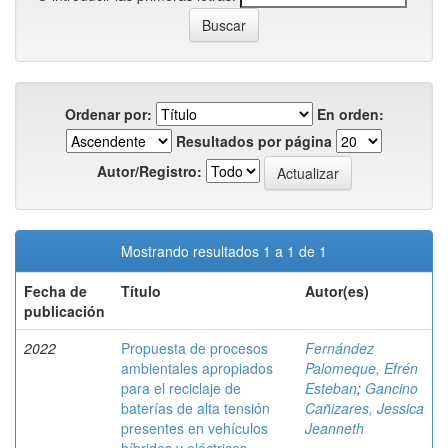
Ordenar por:
En orden:
Resultados por página
Autor/Registro:
Mostrando resultados 1 a 1 de 1
Fecha de
Título
Autor(es)
publicación
2022
Propuesta de procesos
Fernández
ambientales apropiados
Palomeque, Efrén
para el reciclaje de
Esteban
;
Gancino
baterías de alta tensión
Cañizares, Jessica
presentes en vehículos
Jeanneth