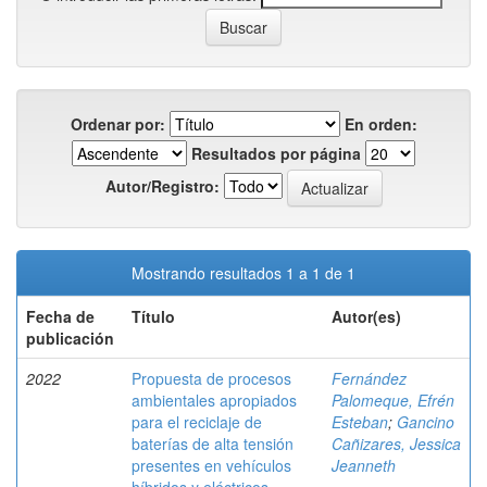
Ordenar por:
En orden:
Resultados por página
Autor/Registro:
Mostrando resultados 1 a 1 de 1
Fecha de
Título
Autor(es)
publicación
2022
Propuesta de procesos
Fernández
ambientales apropiados
Palomeque, Efrén
para el reciclaje de
Esteban
;
Gancino
baterías de alta tensión
Cañizares, Jessica
presentes en vehículos
Jeanneth