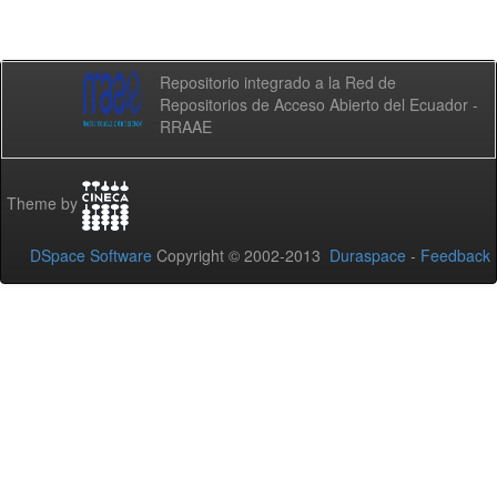
Repositorio integrado a la Red de
Repositorios de Acceso Abierto del Ecuador -
RRAAE
Theme by
DSpace Software
Copyright © 2002-2013
Duraspace
-
Feedback