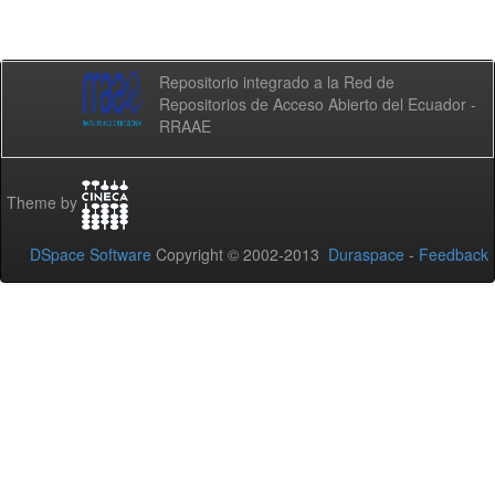
Repositorio integrado a la Red de
Repositorios de Acceso Abierto del Ecuador -
RRAAE
Theme by
DSpace Software
Copyright © 2002-2013
Duraspace
-
Feedback