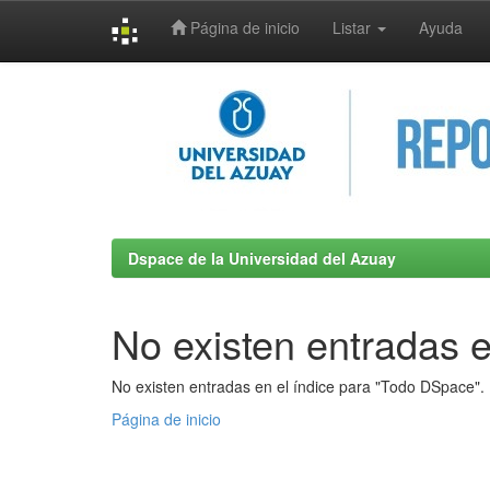
Página de inicio
Listar
Ayuda
Skip
navigation
Dspace de la Universidad del Azuay
No existen entradas e
No existen entradas en el índice para "Todo DSpace".
Página de inicio