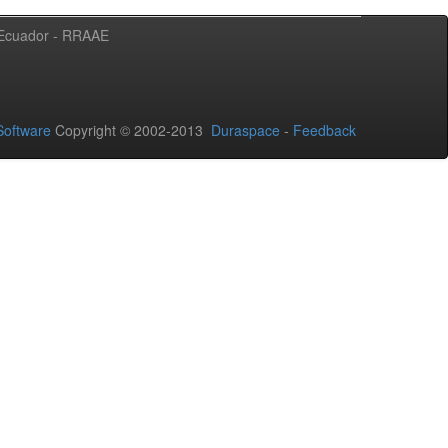
l Ecuador - RRAAE
oftware
Copyright © 2002-2013
Duraspace
-
Feedback