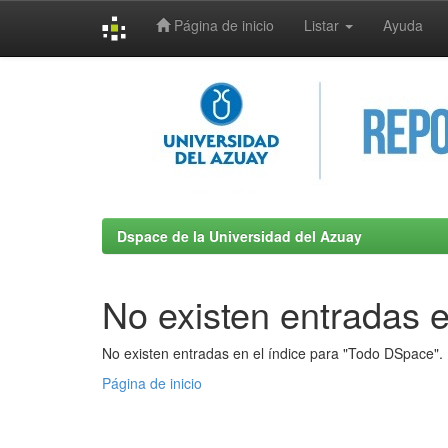
Página de inicio
Listar
Ayuda
Skip
navigation
Dspace de la Universidad del Azuay
No existen entradas e
No existen entradas en el índice para "Todo DSpace".
Página de inicio