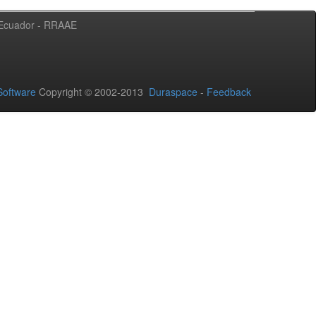
l Ecuador - RRAAE
oftware
Copyright © 2002-2013
Duraspace
-
Feedback