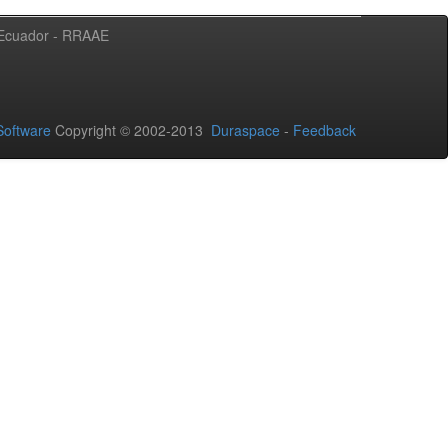
l Ecuador - RRAAE
oftware
Copyright © 2002-2013
Duraspace
-
Feedback