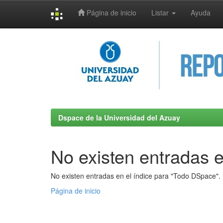
Página de inicio
Listar
Ayuda
Skip
navigation
Dspace de la Universidad del Azuay
No existen entradas e
No existen entradas en el índice para "Todo DSpace".
Página de inicio