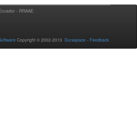
l Ecuador - RRAAE
oftware
Copyright © 2002-2013
Duraspace
-
Feedback