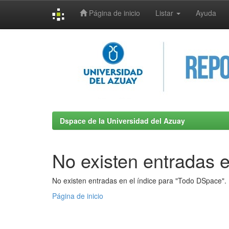
Página de inicio
Listar
Ayuda
Skip
navigation
Dspace de la Universidad del Azuay
No existen entradas e
No existen entradas en el índice para "Todo DSpace".
Página de inicio