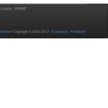
l Ecuador - RRAAE
oftware
Copyright © 2002-2013
Duraspace
-
Feedback