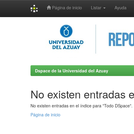
Página de inicio
Listar
Ayuda
Skip
navigation
Dspace de la Universidad del Azuay
No existen entradas e
No existen entradas en el índice para "Todo DSpace".
Página de inicio