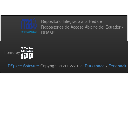
Repositorio integrado a la Red de
Repositorios de Acceso Abierto del Ecuador -
RRAAE
Theme by
DSpace Software
Copyright © 2002-2013
Duraspace
-
Feedback