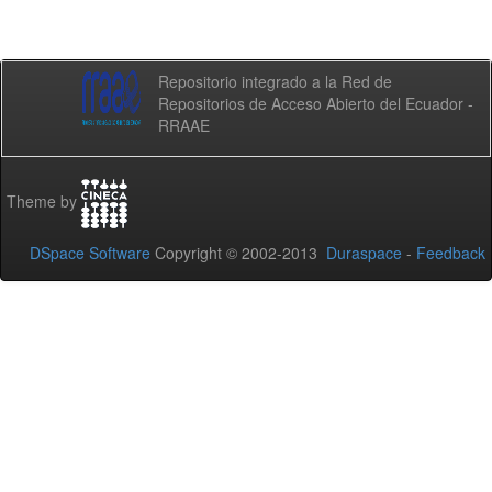
Repositorio integrado a la Red de
Repositorios de Acceso Abierto del Ecuador -
RRAAE
Theme by
DSpace Software
Copyright © 2002-2013
Duraspace
-
Feedback